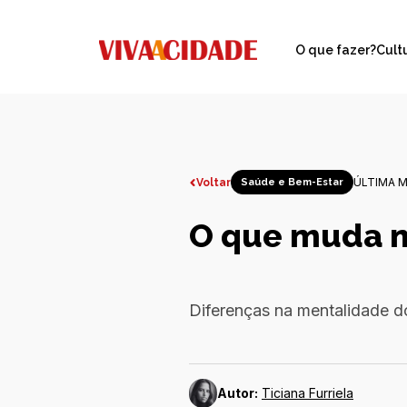
O que fazer?
Cult
ÚLTIMA M
Voltar
Saúde e Bem-Estar
O que muda no
Diferenças na mentalidade do
Autor:
Ticiana Furriela