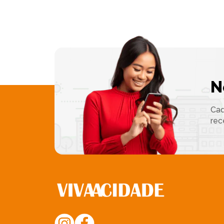
N
Cad
rec