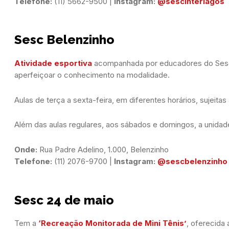
Telefone:
 (11) 5662-9500 | 
Instagram:
@sescinterlagos
Sesc Belenzinho
Atividade esportiva
acompanhada por educadores do Sesc, 
aperfeiçoar o conhecimento na modalidade.
Aulas de terça a sexta-feira, em diferentes horários, sujeit
Além das aulas regulares, aos sábados e domingos, a unida
Onde:
Telefone:
 (11) 2076-9700 | 
Instagram:
@sescbelenzinho
Sesc 24 de maio
Tem a
‘Recreação Monitorada de Mini Tênis’
, oferecida