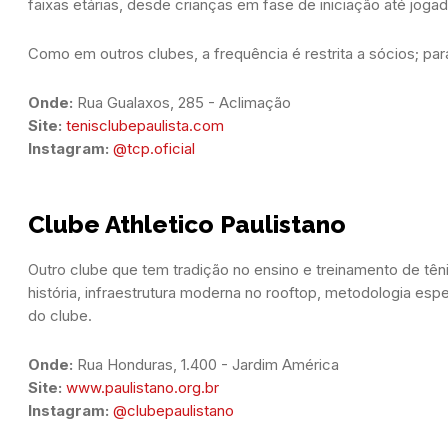
faixas etárias, desde crianças em fase de iniciação até joga
Como em outros clubes, a frequência é restrita a sócios; pa
Onde:
 Rua Gualaxos, 285 - Aclimação
Site:
tenisclubepaulista.com
Instagram:
@tcp.oficial
Clube Athletico Paulistano
Outro clube que tem tradição no ensino e treinamento de têni
história, infraestrutura moderna no
rooftop
, metodologia espe
do clube.
Onde:
 Rua Honduras, 1.400 - Jardim América
Site:
www.paulistano.org.br
Instagram:
@clubepaulistano