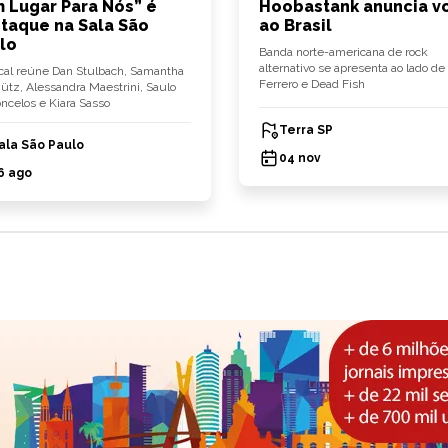
 Lugar Para Nós” é
Hoobastank anuncia vo
taque na Sala São
ao Brasil
lo
Banda norte-americana de rock
alternativo se apresenta ao lado de 
al reúne Dan Stulbach, Samantha
Ferrero e Dead Fish
tz, Alessandra Maestrini, Saulo
ncelos e Kiara Sasso
Terra SP
ala São Paulo
04 nov
6 ago