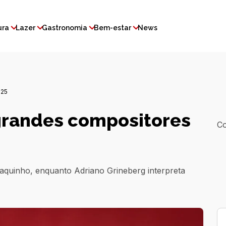
ura
Lazer
Gastronomia
Bem-estar
News
025
randes compositores
Co
aquinho, enquanto Adriano Grineberg interpreta