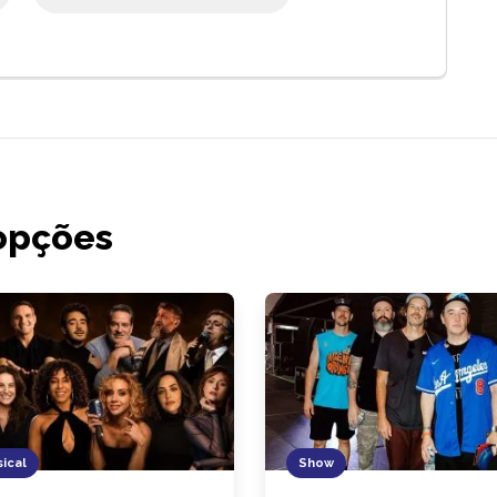
opções
ical
Show