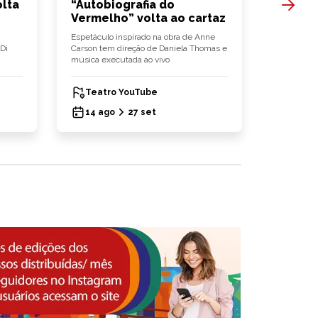
lta
“Autobiografia do
“Expo 
Vermelho” volta ao cartaz
edição
anos
Espetáculo inspirado na obra de Anne
Di
Carson tem direção de Daniela Thomas e
Evento reún
música executada ao vivo
debates, 
iniciativas
Teatro YouTube
Parqu
14 ago
27 set
15 ag