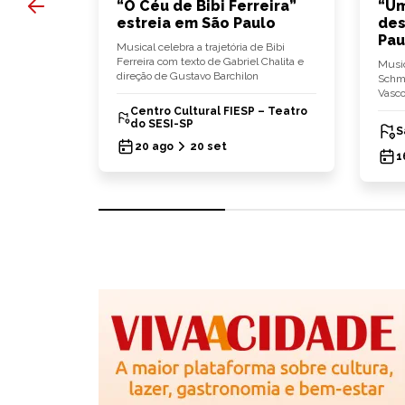
es
“O Céu de Bibi Ferreira”
“Um
gem
estreia em São Paulo
des
Pau
ito"
Musical celebra a trajetória de Bibi
a peça
Ferreira com texto de Gabriel Chalita e
Music
ônia
direção de Gustavo Barchilon
Schmü
Vasco
Centro Cultural FIESP – Teatro
ônia)
do SESI-SP
S
20 ago
20 set
1