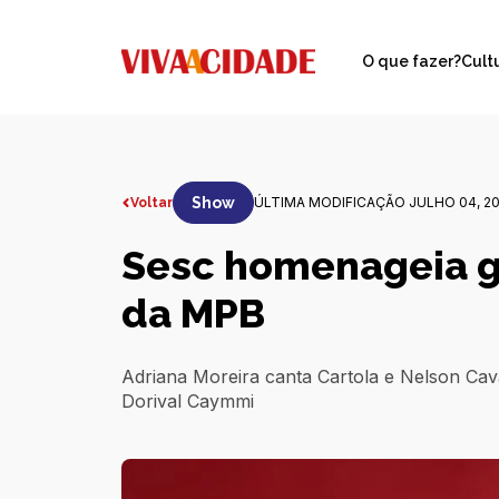
O que fazer?
Cult
Show
ÚLTIMA MODIFICAÇÃO JULHO 04, 2
Voltar
Sesc homenageia g
da MPB
Adriana Moreira canta Cartola e Nelson Cav
Dorival Caymmi