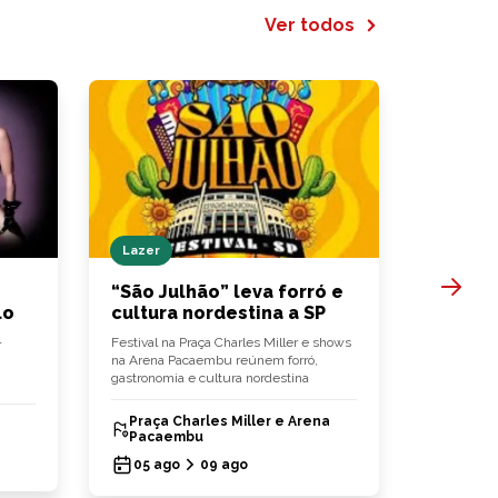
Ver todos
Lazer
Hamburg
“São Julhão” leva forró e
Bullgue
lo
cultura nordestina a SP
hambúr
-
Festival na Praça Charles Miller e shows
‘Fish Delig
na Arena Pacaembu reúnem forró,
chegam às 
gastronomia e cultura nordestina
hambúrgu
Praça Charles Miller e Arena
Bullg
Pacaembu
03 ag
05 ago
09 ago