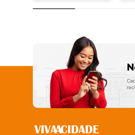
N
Cad
rec