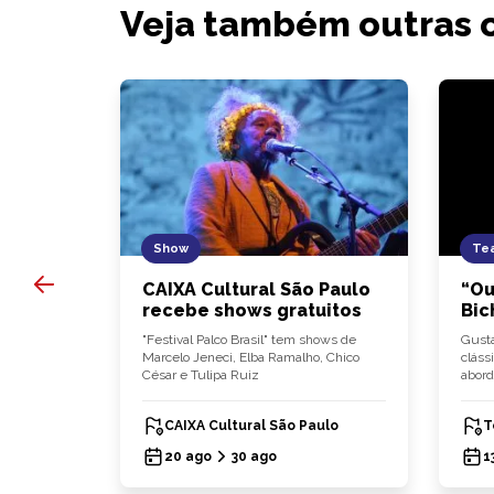
Veja também outras 
Show
Tea
 10
CAIXA Cultural São Paulo
“Ou
dápio
recebe shows gratuitos
Bic
lia
"Festival Palco Brasil" tem shows de
Gusta
ça carta de
Marcelo Jeneci, Elba Ramalho, Chico
cláss
César e Tulipa Ruiz
abord
CAIXA Cultural São Paulo
T
20 ago
30 ago
1