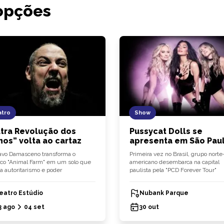
opções
tro
Show
tra Revolução dos
Pussycat Dolls se
hos” volta ao cartaz
apresenta em São Pau
vo Damasceno transforma o
Primeira vez no Brasil, grupo norte
ico "Animal Farm" em um solo que
americano desembarca na capital
a autoritarismo e poder
paulista pela "PCD Forever Tour"
eatro Estúdio
Nubank Parque
3 ago
04 set
30 out