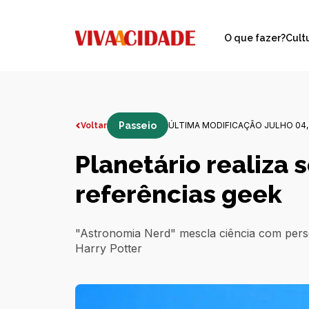
O que fazer?
Cult
Passeio
ÚLTIMA MODIFICAÇÃO JULHO 04,
Voltar
Planetário realiza
referências geek
"Astronomia Nerd" mescla ciência com pers
Harry Potter