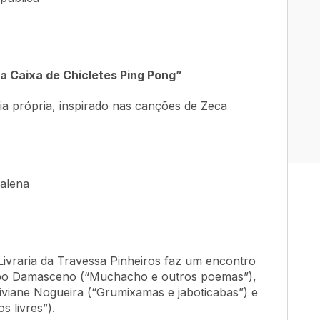
na Caixa de Chicletes Ping Pong”
oria própria, inspirado nas canções de Zeca
dalena
Livraria da Travessa Pinheiros faz um encontro
Lobo Damasceno (“Muchacho e outros poemas”),
iviane Nogueira (“Grumixamas e jaboticabas”) e
s livres”).