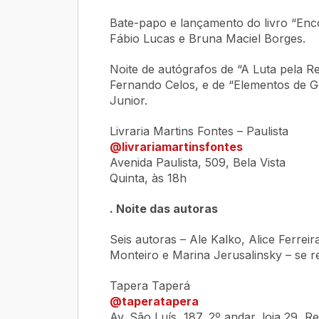
Bate-papo e lançamento do livro “Enco
Fábio Lucas e Bruna Maciel Borges.
Noite de autógrafos de “A Luta pela R
Fernando Celos, e de “Elementos de Ge
Junior.
Livraria Martins Fontes – Paulista
@livrariamartinsfontes
Avenida Paulista, 509, Bela Vista
Quinta, às 18h
. Noite das autoras
Seis autoras – Ale Kalko, Alice Ferre
Monteiro e Marina Jerusalinsky – se r
Tapera Taperá
@taperatapera
Av. São Luís, 187, 2º andar, loja 29, R