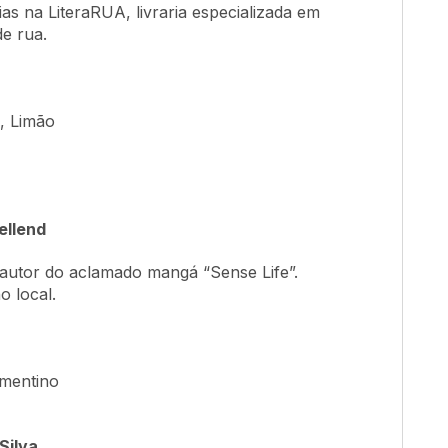
ias na LiteraRUA, livraria especializada em
de rua.
4, Limão
ellend
 autor do aclamado mangá “Sense Life”.
 local.
ementino
Silva