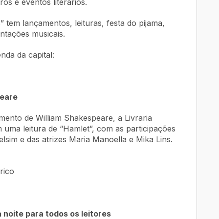
s e eventos literários.
 tem lançamentos, leituras, festa do pijama,
entações musicais.
nda da capital:
peare
ento de William Shakespeare, a Livraria
ma leitura de “Hamlet”, com as participações
elsim e das atrizes Maria Manoella e Mika Lins.
rico
 noite para todos os leitores