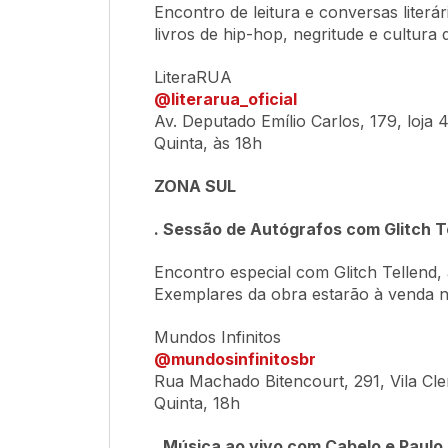
Encontro de leitura e conversas literár
livros de
hip-hop
, negritude e cultura 
LiteraRUA
@literarua_oficial
Av. Deputado Emílio Carlos, 179, loja 
Quinta, às 18h
ZONA SUL
. Sessão de Autógrafos com Glitch T
Encontro especial com Glitch Tellend,
Exemplares da obra estarão à venda no
Mundos Infinitos
@mundosinfinitosbr
Rua Machado Bitencourt, 291, Vila Cl
Quinta, 18h
. Música ao vivo com Cabelo e Paulo 