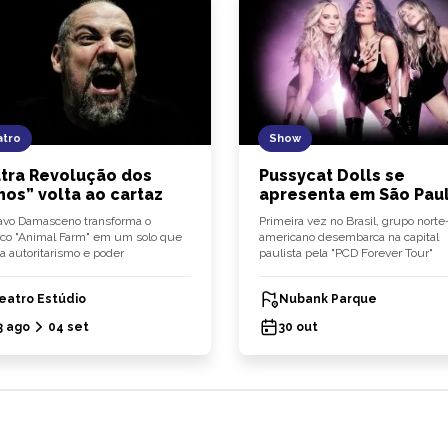
tro
Show
tra Revolução dos
Pussycat Dolls se
hos” volta ao cartaz
apresenta em São Pau
vo Damasceno transforma o
Primeira vez no Brasil, grupo norte
ico "Animal Farm" em um solo que
americano desembarca na capital
a autoritarismo e poder
paulista pela "PCD Forever Tour"
eatro Estúdio
Nubank Parque
3 ago
04 set
30 out