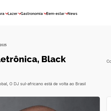
ura
Lazer
Gastronomia
Bem-estar
News
2025
etrônica, Black
Co
al, O DJ sul-africano está de volta ao Brasil