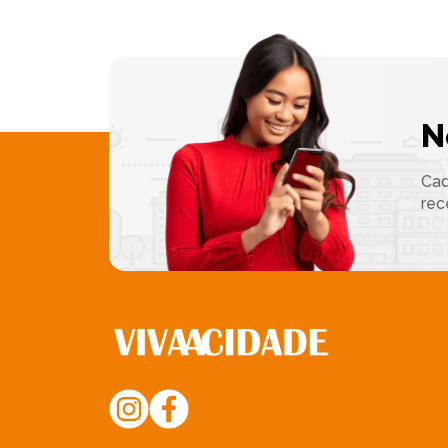
N
Cad
rec