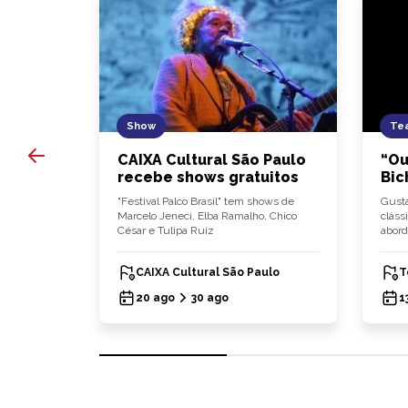
Show
Tea
 10
CAIXA Cultural São Paulo
“Ou
dápio
recebe shows gratuitos
Bic
lia
"Festival Palco Brasil" tem shows de
Gusta
ça carta de
Marcelo Jeneci, Elba Ramalho, Chico
cláss
César e Tulipa Ruiz
abord
CAIXA Cultural São Paulo
T
20 ago
30 ago
1