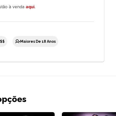
estão à venda
aqui
.
$$
Maiores De 18 Anos
opções