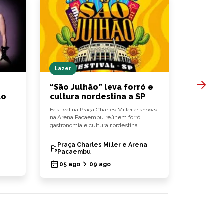
Lazer
Hamburg
“São Julhão” leva forró e
Bullgue
lo
cultura nordestina a SP
hambúr
-
Festival na Praça Charles Miller e shows
‘Fish Delig
na Arena Pacaembu reúnem forró,
chegam às 
gastronomia e cultura nordestina
hambúrgu
Praça Charles Miller e Arena
Bullg
Pacaembu
03 ag
05 ago
09 ago