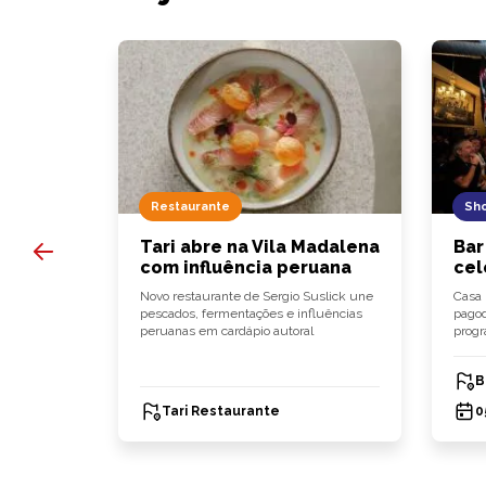
Restaurante
Sh
 regida
Tari abre na Vila Madalena
Bar
com influência peruana
cel
bras de
Novo restaurante de Sergio Suslick une
Casa 
 Schumann
pescados, fermentações e influências
pagod
peruanas em cardápio autoral
progr
B
Tari Restaurante
0