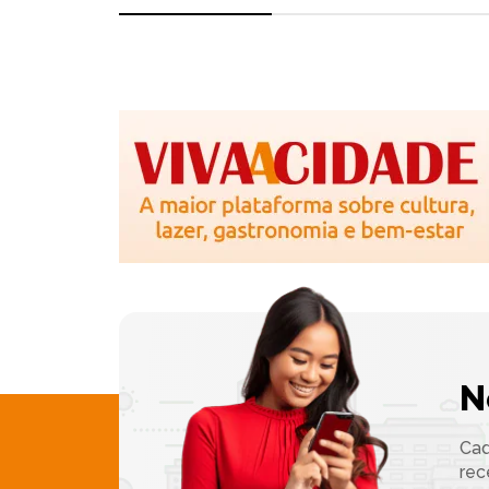
N
Cad
rec