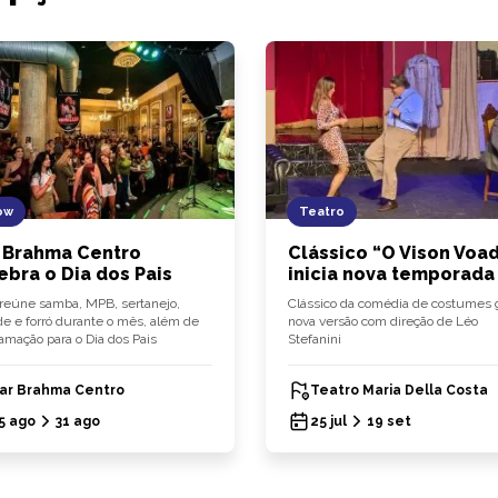
ow
Teatro
 Brahma Centro
Clássico “O Vison Voa
ebra o Dia dos Pais
inicia nova temporada
reúne samba, MPB, sertanejo,
Clássico da comédia de costumes 
e e forró durante o mês, além de
nova versão com direção de Léo
amação para o Dia dos Pais
Stefanini
ar Brahma Centro
Teatro Maria Della Costa
5 ago
31 ago
25 jul
19 set