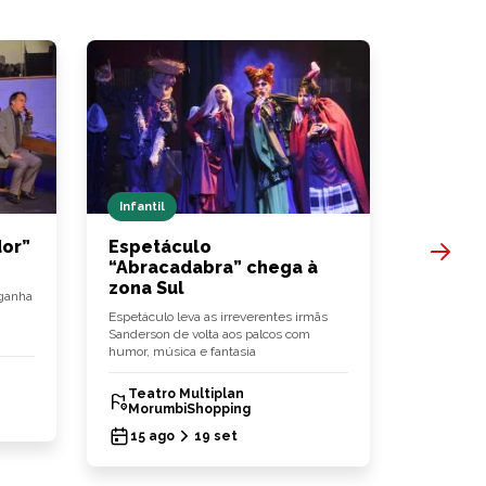
Infantil
Show
dor”
Espetáculo
“Estân
“Abracadabra” chega à
reúne 
zona Sul
rock
ganha
Espetáculo leva as irreverentes irmãs
Paulo Ricar
Sanderson de volta aos palcos com
Biquini, D
humor, música e fantasia
comandam o
Teatro Multiplan
Estânc
MorumbiShopping
29 ag
15 ago
19 set