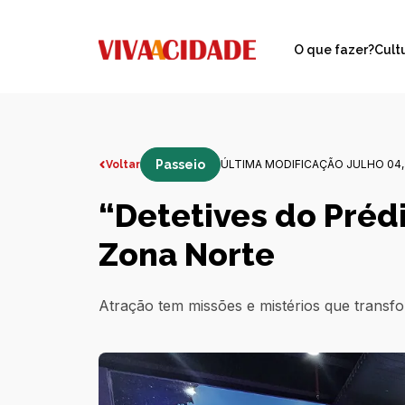
O que fazer?
Cult
Passeio
ÚLTIMA MODIFICAÇÃO JULHO 04,
Voltar
“Detetives do Prédi
Zona Norte
Atração tem missões e mistérios que transfor