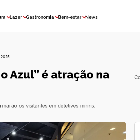
ura
Lazer
Gastronomia
Bem-estar
News
 2025
o Azul” é atração na
Co
marão os visitantes em detetives mirins.