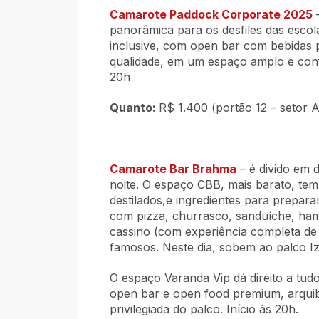
Camarote Paddock Corporate 2025
–
panorâmica para os desfiles das escola
inclusive, com open bar com bebidas 
qualidade, em um espaço amplo e conf
20h
Quanto:
R$ 1.400 (portão 12 – setor A)
Camarote Bar Brahma
– é divido em 
noite. O espaço CBB, mais barato, te
destilados,e ingredientes para prepar
com pizza, churrasco, sanduíche, ham
cassino (com experiência completa de 
famosos. Neste dia, sobem ao palco Iz
O espaço Varanda Vip dá direito a tud
open bar e open food premium, arquib
privilegiada do palco. Início às 20h.