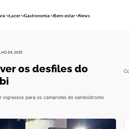
ura
Lazer
Gastronomia
Bem-estar
News
HO 04, 2025
ver os desfiles do
Co
bi
r ingressos para os camarotes do sambódromo