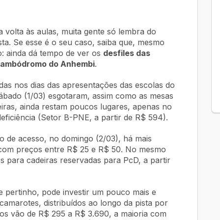
volta às aulas, muita gente só lembra do
sta. Se esse é o seu caso, saiba que, mesmo
o: ainda dá tempo de ver os
desfiles das
sambódromo do Anhembi
.
das nos dias das apresentações das escolas do
 sábado (1/03) esgotaram, assim como as mesas
eiras, ainda restam poucos lugares, apenas no
iciência (Setor B-PNE, a partir de R$ 594).
o de acesso, no domingo (2/03), há mais
, com preços entre R$ 25 e R$ 50. No mesmo
s para cadeiras reservadas para PcD, a partir
 pertinho, pode investir um pouco mais e
amarotes, distribuídos ao longo da pista por
os vão de R$ 295 a R$ 3.690, a maioria com