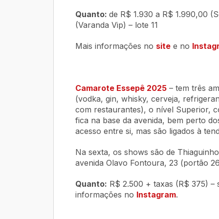
Quanto:
de R$ 1.930 a R$ 1.990,00 (S
(Varanda Vip) – lote 11
Mais informações no
site
e no
Instag
Camarote Essepê 2025
– tem três am
(vodka, gin, whisky, cerveja, refriger
com restaurantes), o nível Superior, 
fica na base da avenida, bem perto dos
acesso entre si, mas são ligados à tend
Na sexta, os shows são de Thiaguinho 
avenida Olavo Fontoura, 23 (portão 26 
Quanto:
R$ 2.500 + taxas (R$ 375) – s
informações no
Instagram
.