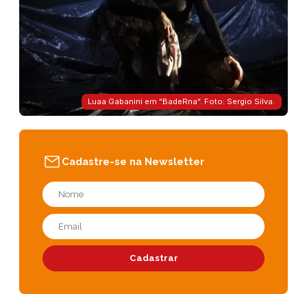
Luaa Gabanini em "BadeRna". Foto: Sergio Silva.
Cadastre-se na Newsletter