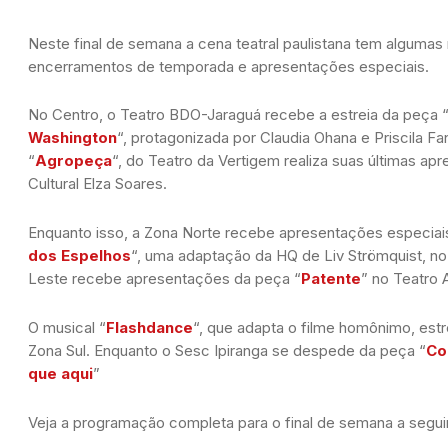
Neste final de semana a cena teatral paulistana tem algumas
encerramentos de temporada e apresentações especiais.
No Centro, o Teatro BDO-Jaraguá recebe a estreia da peça 
Washington
“, protagonizada por Claudia Ohana e Priscila Fa
“
Agropeça
“, do Teatro da Vertigem realiza suas últimas a
Cultural Elza Soares.
Enquanto isso, a Zona Norte recebe apresentações especia
dos Espelhos
“, uma adaptação da HQ de Liv Strömquist, no
Leste recebe apresentações da peça “
Patente
” no Teatro 
O musical “
Flashdance
“, que adapta o filme homônimo, estr
Zona Sul. Enquanto o Sesc Ipiranga se despede da peça “
Co
que aqui
”
Veja a programação completa para o final de semana a seguir