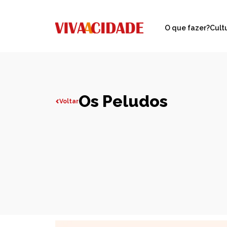
O que fazer?
Cult
Os Peludos
Voltar
Todas publicações