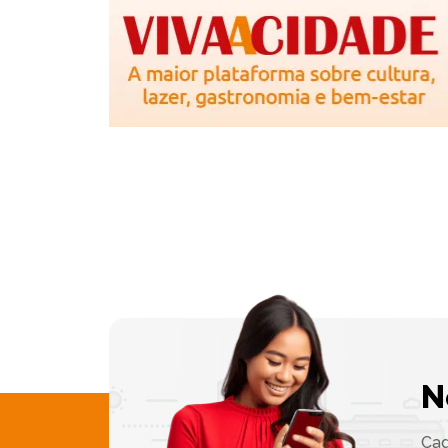
N
Cad