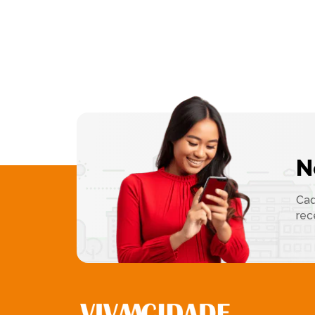
N
Cad
rec