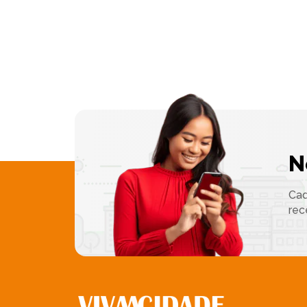
N
Cad
rec