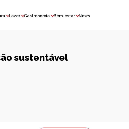
ura
Lazer
Gastronomia
Bem-estar
News
ão sustentável