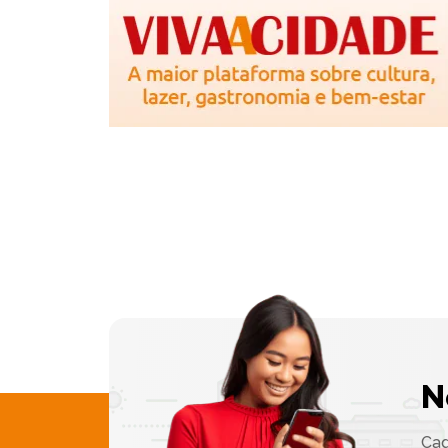
N
Cad