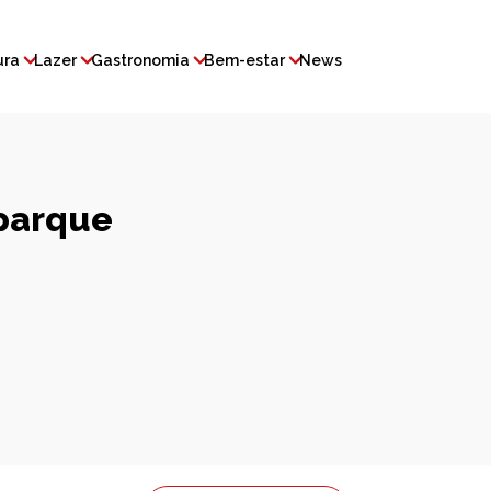
ura
Lazer
Gastronomia
Bem-estar
News
parque