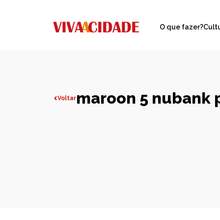
O que fazer?
Cult
maroon 5 nubank 
Voltar
Todas publicações