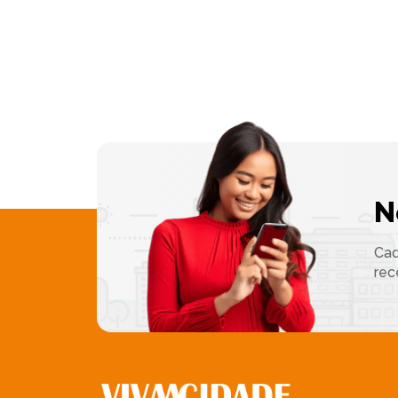
N
Cad
rec