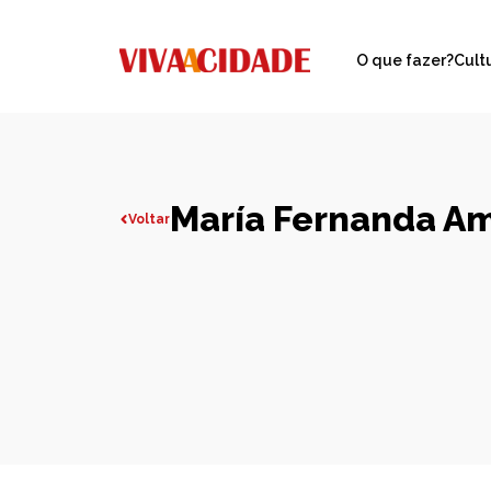
O que fazer?
Cult
María Fernanda A
Voltar
Todas publicações