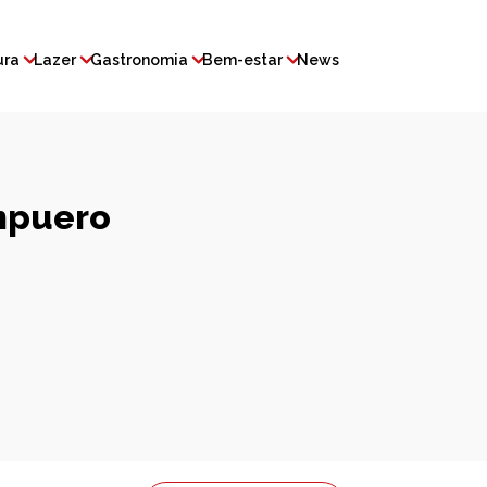
ura
Lazer
Gastronomia
Bem-estar
News
mpuero