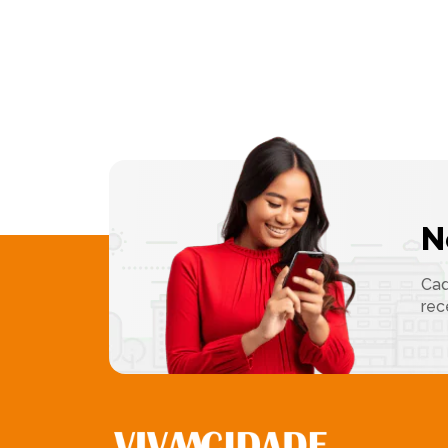
N
Cad
rec