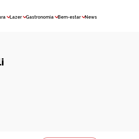
ura
Lazer
Gastronomia
Bem-estar
News
i