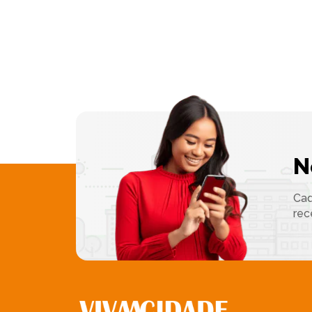
N
Cad
rec