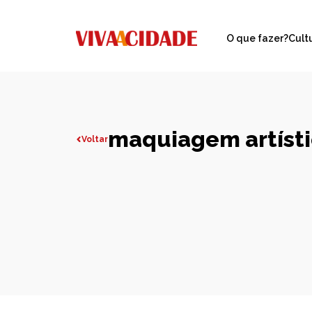
O que fazer?
Cult
maquiagem artístic
Voltar
Todas publicações