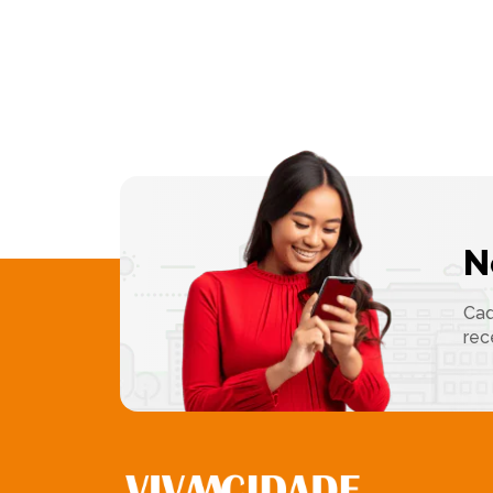
N
Cad
rec