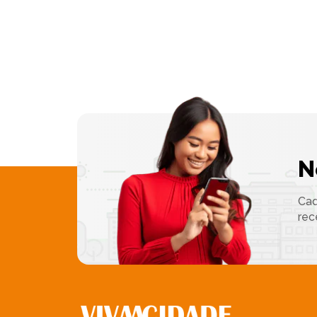
N
Cad
rec