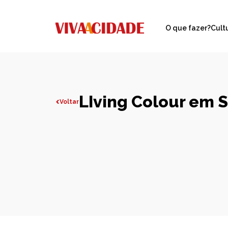
O que fazer?
Cult
LIving Colour em 
Voltar
Todas publicações