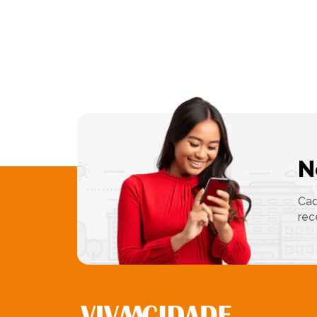
N
Cad
rec