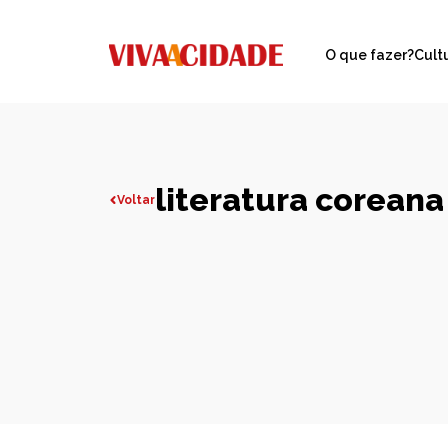
O que fazer?
Cult
literatura coreana
Voltar
Todas publicações