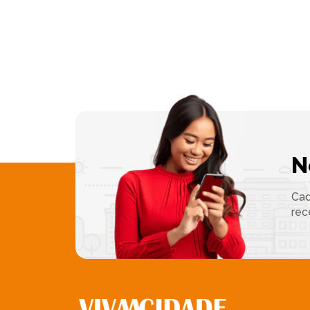
N
Cad
rec