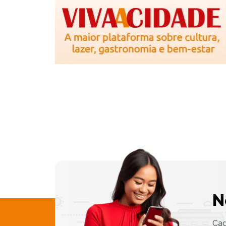
N
Cad