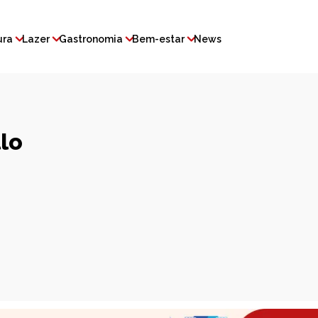
ura
Lazer
Gastronomia
Bem-estar
News
lo