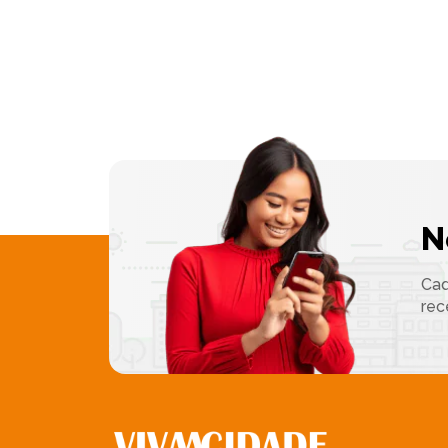
N
Cad
rec