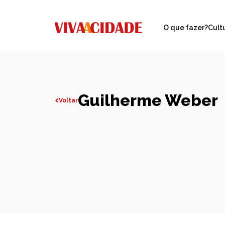
O que fazer?
Cult
Guilherme Weber
Voltar
Todas publicações