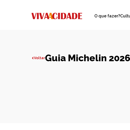
O que fazer?
Cult
Guia Michelin 202
Voltar
Todas publicações