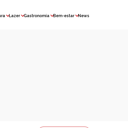
ura
Lazer
Gastronomia
Bem-estar
News
6