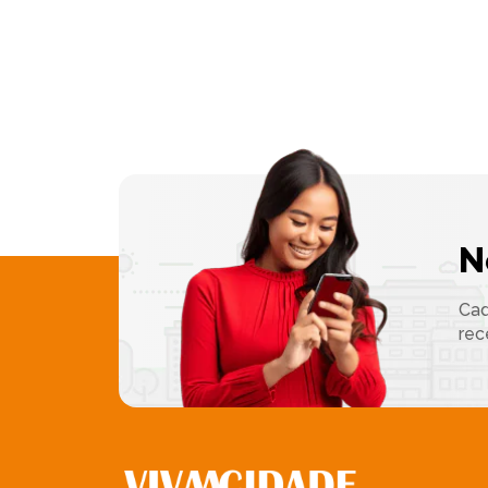
N
Cad
rec