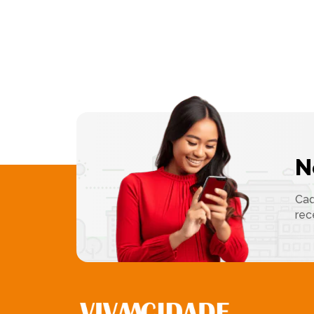
N
Cad
rec