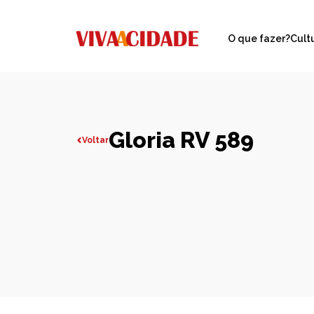
O que fazer?
Cult
Gloria RV 589
Voltar
Todas publicações