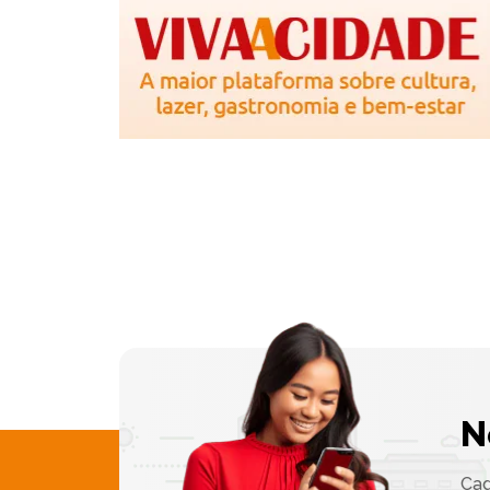
N
Cad