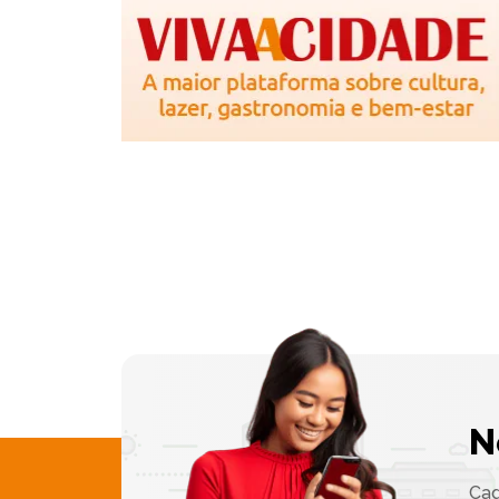
N
Cad