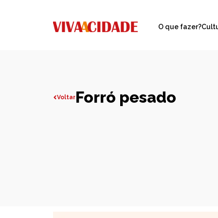
O que fazer?
Cult
Forró pesado
Voltar
Todas publicações