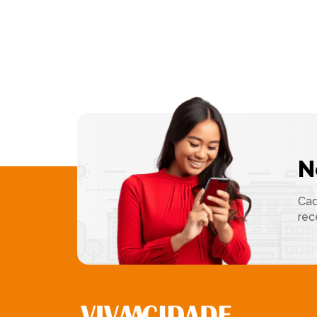
N
Cad
rec