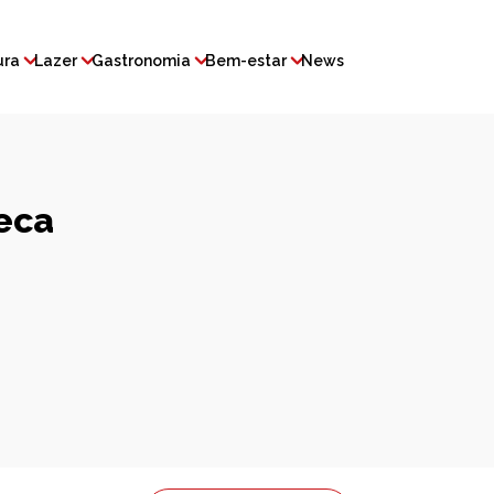
ura
Lazer
Gastronomia
Bem-estar
News
eca