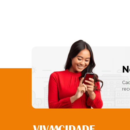
N
Cad
rec