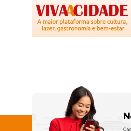
N
Cad