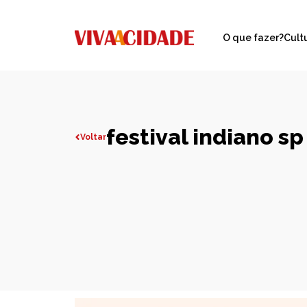
O que fazer?
Cult
festival indiano sp
Voltar
Todas publicações