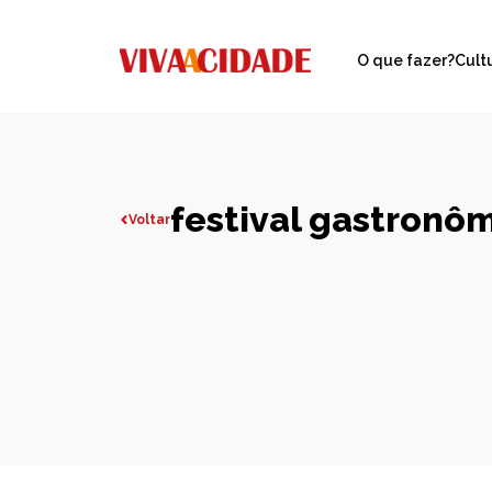
O que fazer?
Cult
festival gastronôm
Voltar
Todas publicações