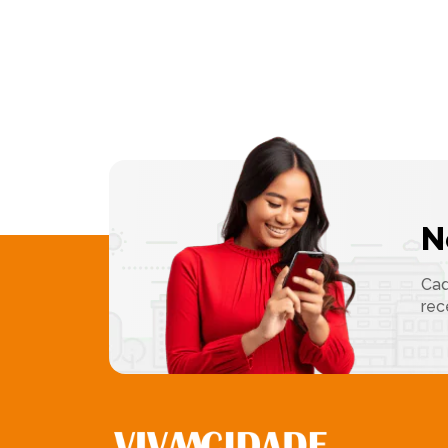
N
Cad
rec