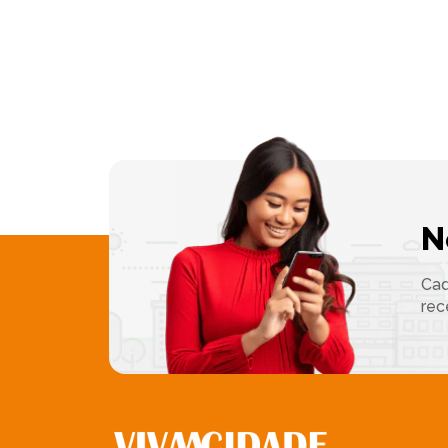
N
Cad
rec