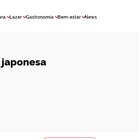
ura
Lazer
Gastronomia
Bem-estar
News
a japonesa