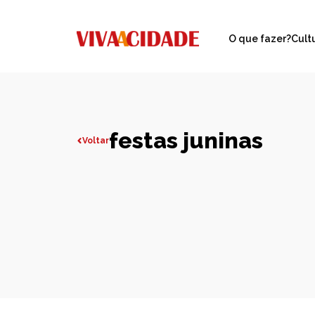
O que fazer?
Cult
festas juninas
Voltar
Todas publicações