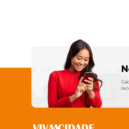
N
Cad
rec