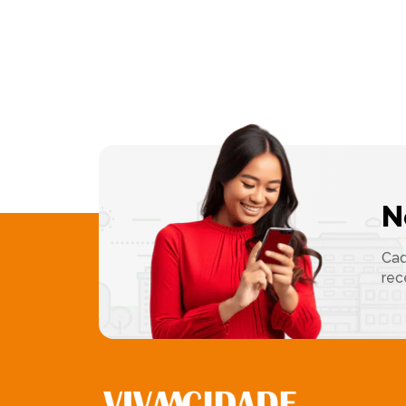
N
Cad
rec