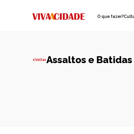
O que fazer?
Cult
Assaltos e Batidas
Voltar
Todas publicações