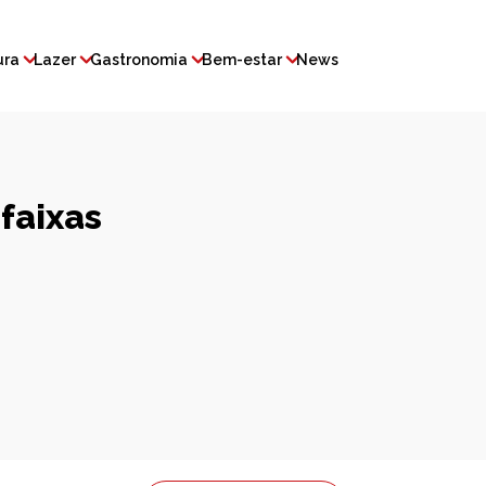
ura
Lazer
Gastronomia
Bem-estar
News
 faixas