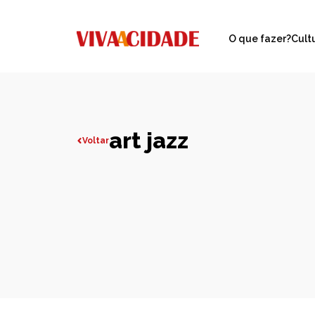
O que fazer?
Cult
art jazz
Voltar
Todas publicações