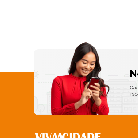
N
Cad
rec