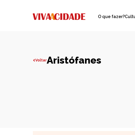
O que fazer?
Cult
Aristófanes
Voltar
Todas publicações