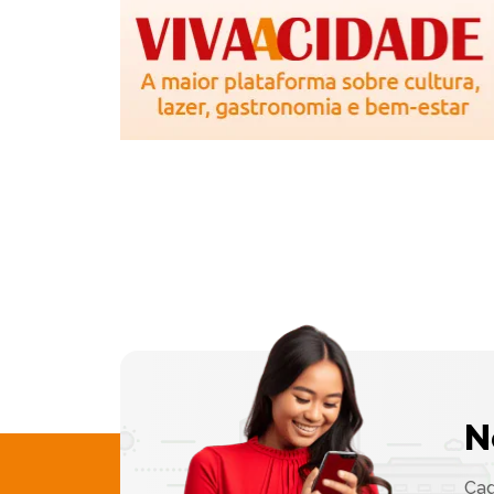
N
Cad