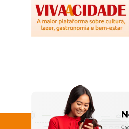
N
Cad