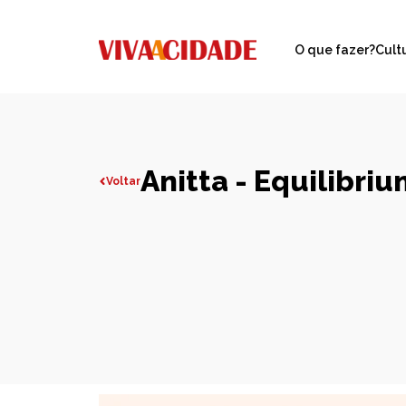
O que fazer?
Cult
Anitta - Equilibri
Voltar
Todas publicações