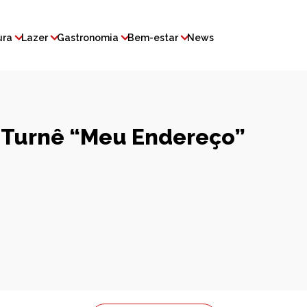
ura
Lazer
Gastronomia
Bem-estar
News
 Turnê “Meu Endereço”