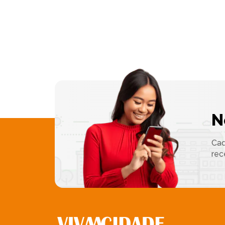
N
Cad
rec