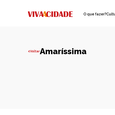
O que fazer?
Cult
Amaríssima
Voltar
Todas publicações