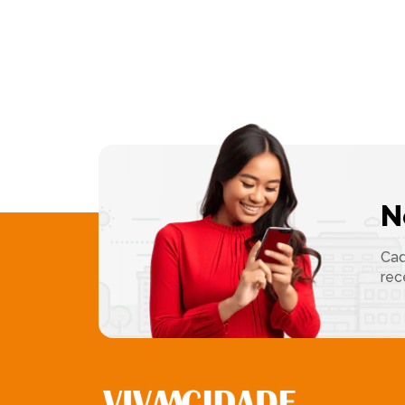
N
Cad
rec