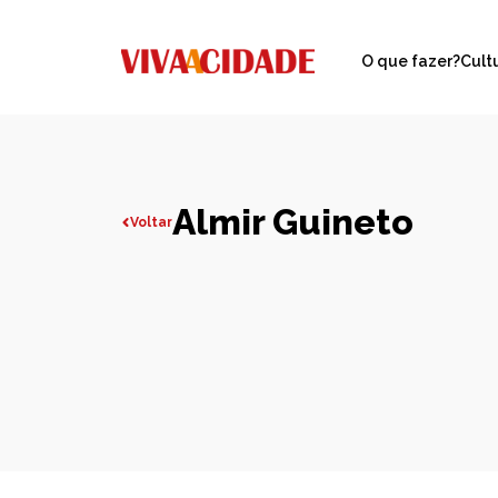
O que fazer?
Cult
Almir Guineto
Voltar
Todas publicações