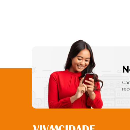
N
Cad
rec