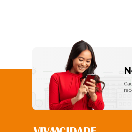
N
Cad
rec