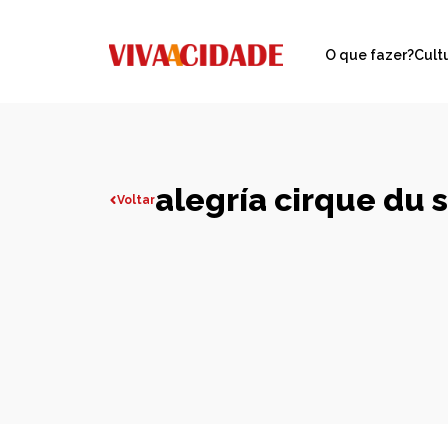
O que fazer?
Cult
alegría cirque du s
Voltar
Todas publicações