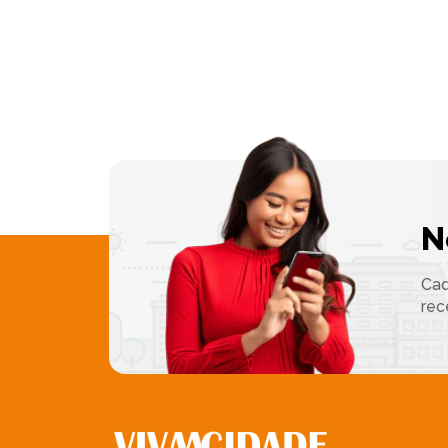
N
Cad
rec