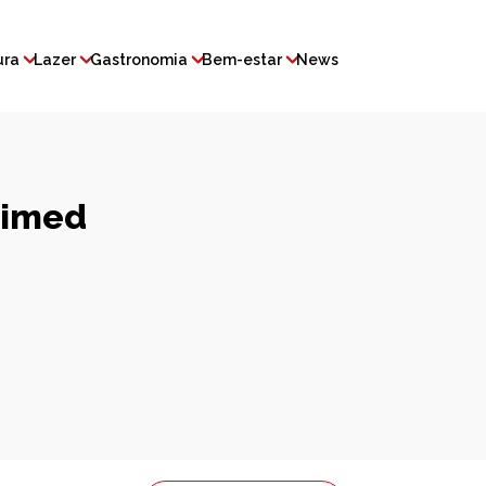
ura
Lazer
Gastronomia
Bem-estar
News
nimed