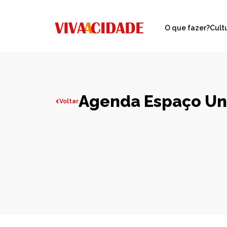
O que fazer?
Cult
Agenda Espaço U
Voltar
Todas publicações