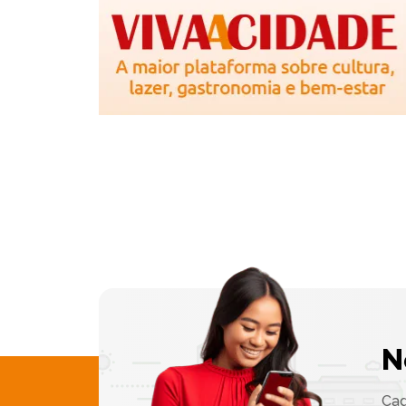
N
Cad