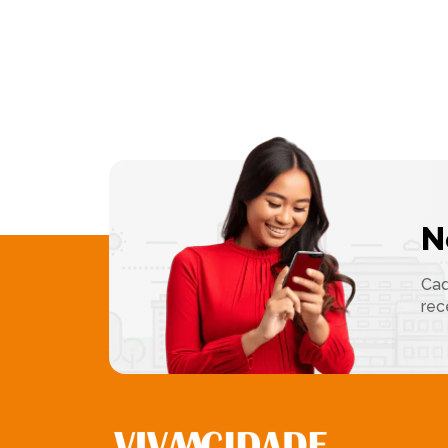
N
Cad
rec