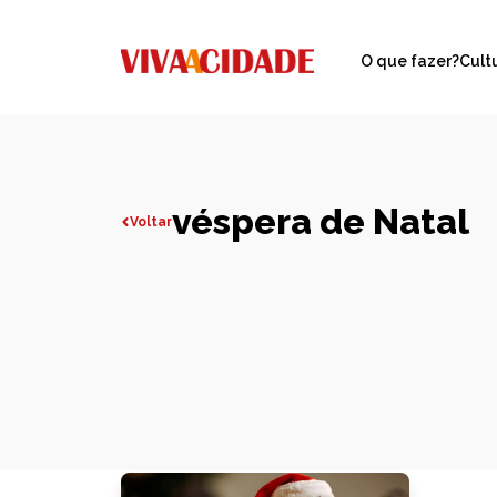
O que fazer?
Cult
véspera de Natal
Voltar
Todas publicações