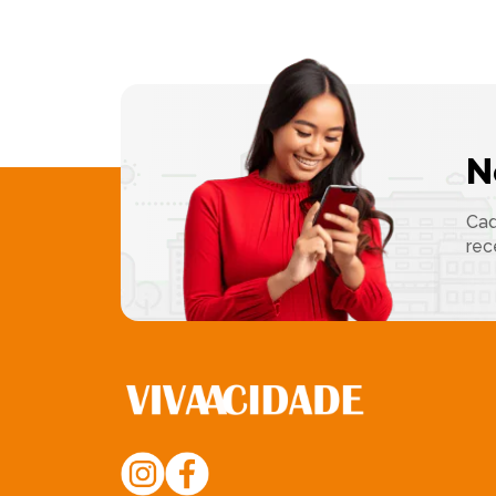
N
Cad
rec