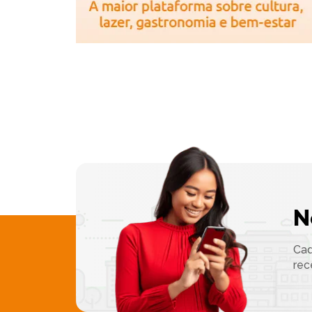
N
Cad
rec