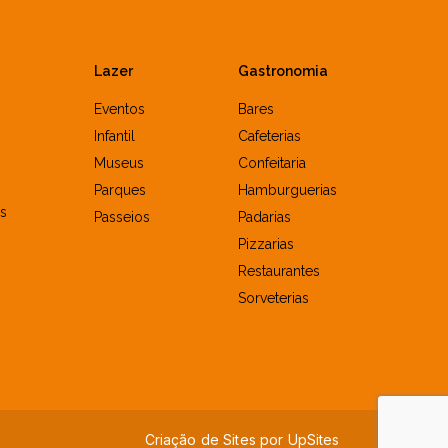
Lazer
Gastronomia
Eventos
Bares
Infantil
Cafeterias
Museus
Confeitaria
Parques
Hamburguerias
s
Passeios
Padarias
Pizzarias
Restaurantes
Sorveterias
Criação de Sites por
U
p
S
i
t
e
s