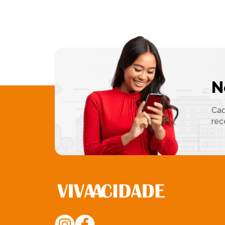
N
Cad
rec