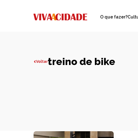
O que fazer?
Cult
treino de bike
Voltar
Todas publicações