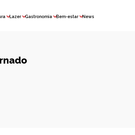
ura
Lazer
Gastronomia
Bem-estar
News
ernado