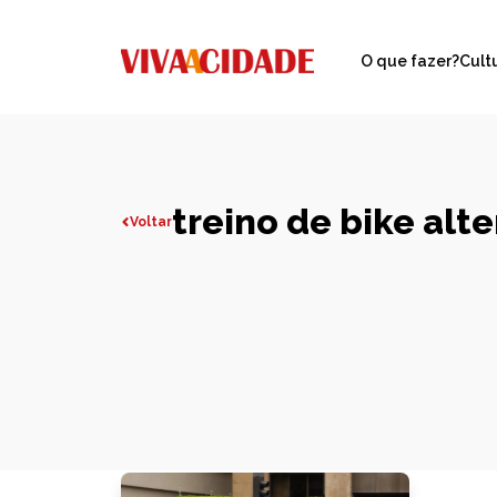
O que fazer?
Cult
treino de bike alt
Voltar
Todas publicações