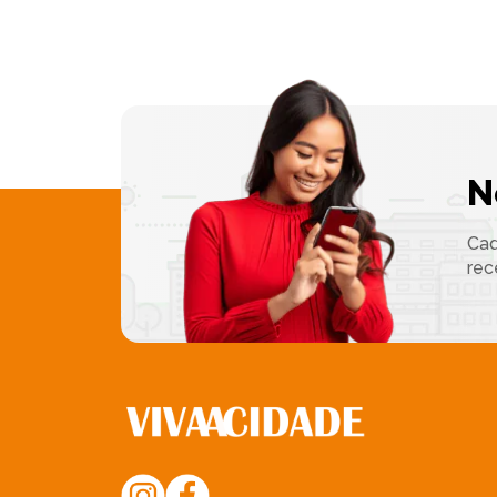
N
Cad
rec