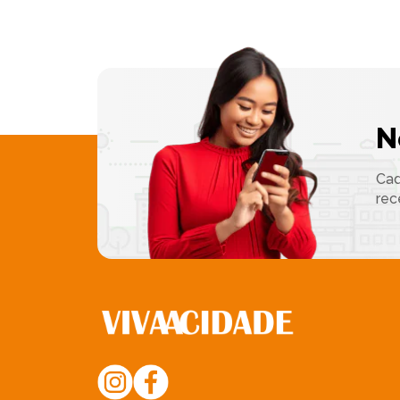
N
Cad
rec