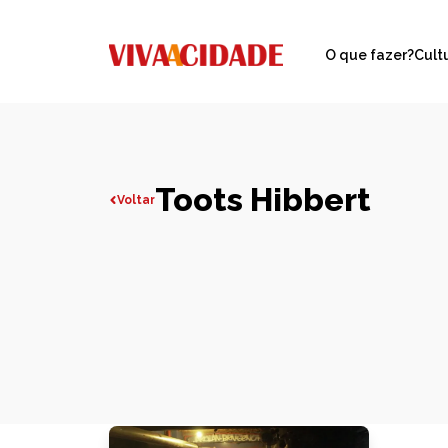
O que fazer?
Cult
Toots Hibbert
Voltar
Todas publicações